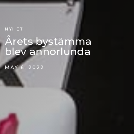
NYHET
Årets bystämma
blev annorlunda
MAY 6, 2022