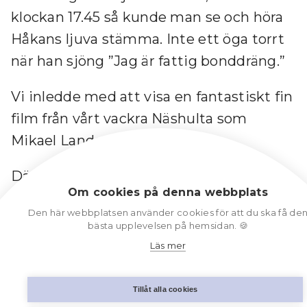
klockan 17.45 så kunde man se och höra
Håkans ljuva stämma. Inte ett öga torrt
när han sjöng ”Jag är fattig bonddräng.”
Vi inledde med att visa en fantastiskt fin
film från vårt vackra Näshulta som
Mikael Lander gjort.
Därefter var det bara att hålla i hatten
Om cookies på denna webbplats
och hoppas att tekniken skulle vara med
Den här webbplatsen använder cookies för att du ska få de
oss. Det kändes märkligt att stå där
bästa upplevelsen på hemsidan. 🍪
ensamma och prata in i kameran, men
Läs mer
för att citera Kristina:
Tillåt alla cookies
”Vi känner oss lite som Arne Weise på