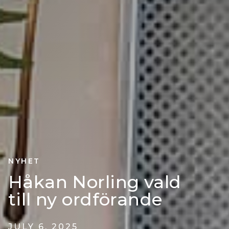
NYHET
Håkan Norling vald
till ny ordförande
JULY 6, 2025