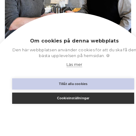
Om cookies på denna webbplats
Håkan Norling t v mottar ordförandeklubban från
Den här webbplatsen använder cookies för att du ska få de
Torbjörn Andersson.
bästa upplevelsen på hemsidan. 🍪
Läs mer
Tillåt alla cookies
Vem är jag – Håkan Norling? En
Cookieinställningar
presentation.