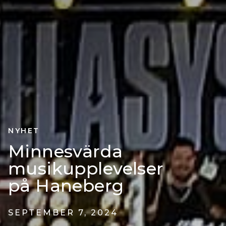
NYHET
Minnesvärda
musikupplevelser
på Haneberg
SEPTEMBER 7, 2024