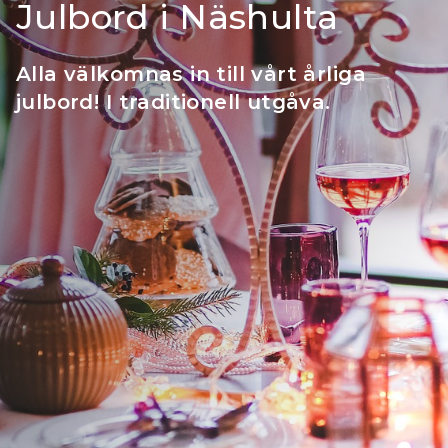
Julbord i Näshulta
Alla välkomnas in till vårt årliga
julbord! I traditionell utgåva.