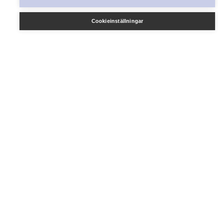
Artiklar
Cookieinställningar
SAMVERKAN
Föreningsregister
Företagsregister
Näshulta Vision
Näshulta Bygdeblad
INFORMATION
Om Näshulta
Hitta hit
Integritetspolicy
Kontakt