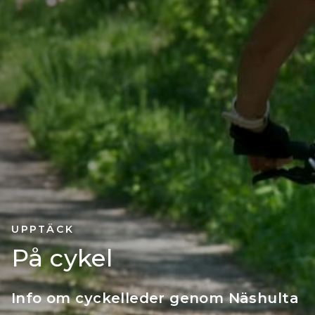
UPPTÄCK
På cykel
Info om cyckelleder genom Näshulta